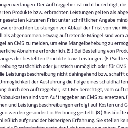
ungen verlangen. Der Auftraggeber ist nicht berechtigt, 
ferten Produkte bzw. erbrachten Leistungen gelten als 
er gesetzten kürzeren Frist unter schriftlicher Angabe min
zw. erbrachten Leistungen vor Ablauf der Frist von vier W
 Fall als abgenommen. Etwaig auftretende Mängel sind vom A
el an CMS zu melden, um eine Mängelbehebung zu ermöglic
erliche Abnahme erforderlich. (5.) Bei Bestellung von Prod
nges der bestellten Produkte bzw. Leistungen. (6.) Sollte s
ibung tatsächlich oder juristisch unmöglich oder für CMS
die Leistungsbeschreibung nicht dahingehend bzw. schafft 
 Unmöglichkeit der Ausführung die Folge eines schuldhafte
g durch den Auftraggeber, ist CMS berechtigt, vom Auftrag 
 Abbaukosten sind vom Auftraggeber an CMS zu ersetzen. (
n und Leistungsbeschreibungen erfolgt auf Kosten und Ge
n werden gesondert in Rechnung gestellt. (8.) Auskünfte u
ließlich aufgrund der bisherigen Erfahrung. Sie stellen kei
ind als Durchschnittswerte der Leistungen anzusehen. Sowei