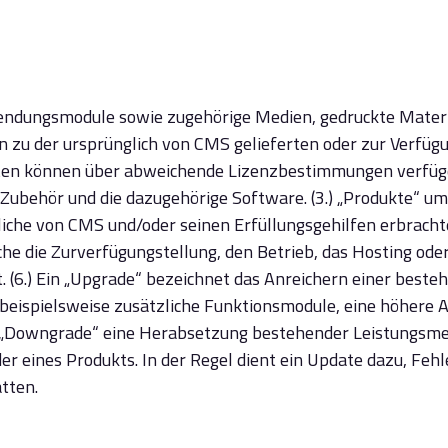
endungsmodule sowie zugehörige Medien, gedruckte Mater
 zu der ursprünglich von CMS gelieferten oder zur Verfüg
ten können über abweichende Lizenzbestimmungen verfügen
ubehör und die dazugehörige Software. (3.) „Produkte“ um
iche von CMS und/oder seinen Erfüllungsgehilfen erbrachte
che die Zurverfügungstellung, den Betrieb, das Hosting od
 (6.) Ein „Upgrade“ bezeichnet das Anreichern einer beste
beispielsweise zusätzliche Funktionsmodule, eine höhere 
n „Downgrade“ eine Herabsetzung bestehender Leistungsmerk
er eines Produkts. In der Regel dient ein Update dazu, Feh
tten.