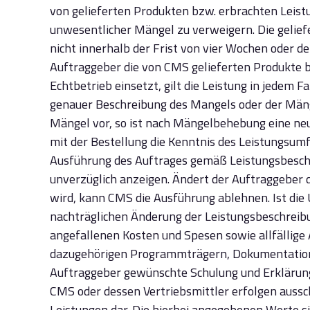
von gelieferten Produkten bzw. erbrachten Leist
unwesentlicher Mängel zu verweigern. Die gelie
nicht innerhalb der Frist von vier Wochen oder d
Auftraggeber die von CMS gelieferten Produkte b
Echtbetrieb einsetzt, gilt die Leistung in jedem
genauer Beschreibung des Mangels oder der Mäng
Mängel vor, so ist nach Mängelbehebung eine neu
mit der Bestellung die Kenntnis des Leistungsumfa
Ausführung des Auftrages gemäß Leistungsbeschre
unverzüglich anzeigen. Ändert der Auftraggeber 
wird, kann CMS die Ausführung ablehnen. Ist die
nachträglichen Änderung der Leistungsbeschreibun
angefallenen Kosten und Spesen sowie allfällige
dazugehörigen Programmträgern, Dokumentatione
Auftraggeber gewünschte Schulung und Erklärunge
CMS oder dessen Vertriebsmittler erfolgen aussch
Leistungen dar. Die hierbei angegebenen Werte s