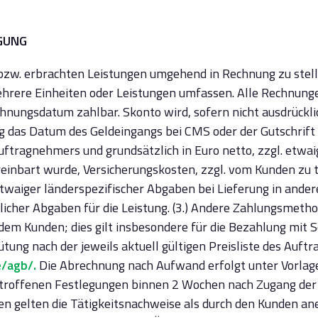
IGUNG
e bzw. erbrachten Leistungen umgehend in Rechnung zu stellen
 mehrere Einheiten oder Leistungen umfassen. Alle Rechnung
nungsdatum zahlbar. Skonto wird, sofern nicht ausdrücklic
g das Datum des Geldeingangs bei CMS oder der Gutschrift au
Auftragnehmers und grundsätzlich in Euro netto, zzgl. etwa
reinbart wurde, Versicherungskosten, zzgl. vom Kunden zu 
etwaiger länderspezifischer Abgaben bei Lieferung in ande
tlicher Abgaben für die Leistung. (3.) Andere Zahlungsme
 Kunden; dies gilt insbesondere für die Bezahlung mit Sc
gütung nach der jeweils aktuell gültigen Preisliste des Auf
e/agb/.
Die Abrechnung nach Aufwand erfolgt unter Vorlag
etroffenen Festlegungen binnen 2 Wochen nach Zugang der
n gelten die Tätigkeitsnachweise als durch den Kunden an