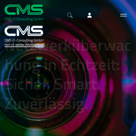
Netzwerküberwac
hung in Echtzeit:
Sicher. Smart.
Zuverlässig.