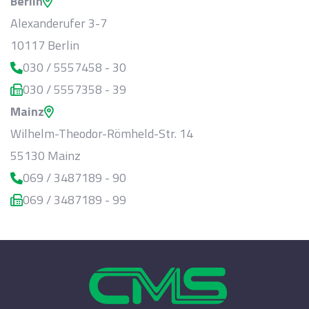
Berlin
Alexanderufer 3-7
10117 Berlin
030 / 5557458 - 30
030 / 5557358 - 39
Mainz
Wilhelm-Theodor-Römheld-Str. 14
55130 Mainz
069 / 3487189 - 90
069 / 3487189 - 99